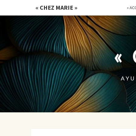
« CHEZ MARIE »
« ACC
«
AYU