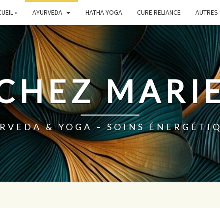
UEIL »
AYURVEDA
HATHA YOGA
CURE RELIANCE
AUTRES 
 CHEZ MARIE
RVEDA & YOGA – SOINS ÉNERGÉTI