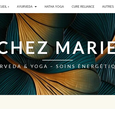
UEIL »
AYURVEDA
HATHA YOGA
CURE RELIANCE
AUTRES 
 CHEZ MARIE
RVEDA & YOGA – SOINS ÉNERGÉTI