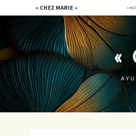
« CHEZ MARIE »
« ACC
«
AYU