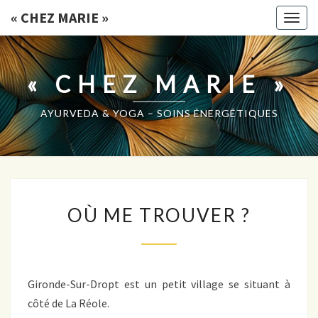
« CHEZ MARIE »
Togg
navig
« CHEZ MARIE »
AYURVEDA & YOGA – SOINS ÉNERGÉTIQUES
OÙ
OÙ ME TROUVER ?
ME
TROUVER
?
Gironde-Sur-Dropt est un petit village se situant à
côté de La Réole.