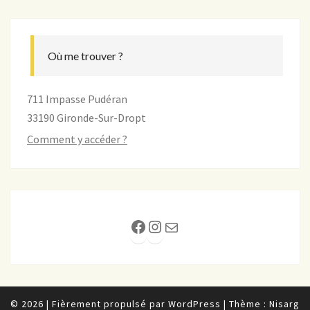
Où me trouver ?
711 Impasse Pudéran
33190 Gironde-Sur-Dropt
Comment y accéder ?
Facebook
Instagram
E-mail
© 2026
|
Fièrement propulsé par
WordPress
|
Thème :
Nisarg