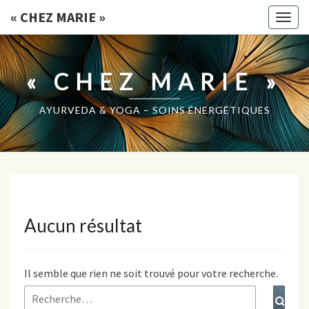
« CHEZ MARIE »
Togg
navig
« CHEZ MARIE »
AYURVEDA & YOGA – SOINS ÉNERGÉTIQUES
Aucun résultat
Aucun
résultat
Il semble que rien ne soit trouvé pour votre recherche.
Rechercher :
Rech